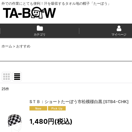
外での作業にとても便利！汗を吸収するタオル地の帽子「たーぼう」
カテゴリ
マイページ
ホーム
>
おすすめ
25
件
表示数
:
SＴＢ：ショートたーぼう市松模様白黒
[
STB4-CHK
]
並び順
:
1,480
円
(税込)