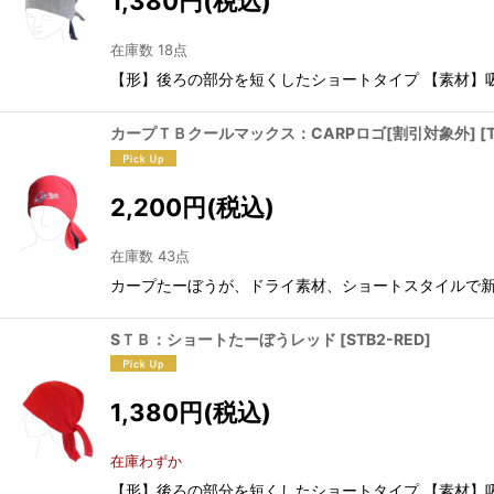
1,380
円
(税込)
在庫数 18点
【形】後ろの部分を短くしたショートタイプ 【素材
カープＴＢクールマックス：CARPロゴ[割引対象外]
[
2,200
円
(税込)
在庫数 43点
カープたーぼうが、ドライ素材、ショートスタイルで新
SＴＢ：ショートたーぼうレッド
[
STB2-RED
]
1,380
円
(税込)
在庫わずか
【形】後ろの部分を短くしたショートタイプ 【素材】吸