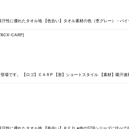
】吸汗性に優れたタオル地 【色合い】タオル素材の色（杢グレー）
TBCX-CARP
]
登場です。 【ロゴ】ＣＡＲP 【形】ショートスタイル 【素材】吸汗速
汗性に優れたタオル地 【色合い】ＲＥＤ ※他のSTBシリーズに比べ