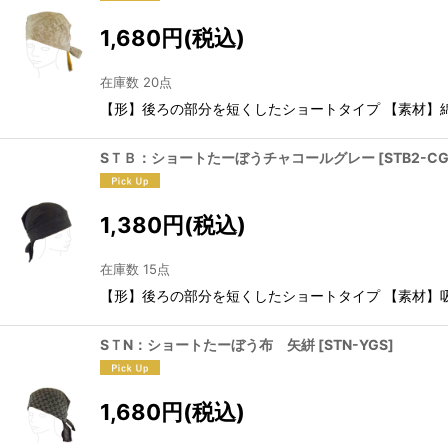
1,680
円
(税込)
在庫数 20点
【形】後ろの部分を短くしたショートタイプ 【素材】綿
SＴＢ：ショートたーぼうチャコールグレー
[
STB2-C
1,380
円
(税込)
在庫数 15点
【形】後ろの部分を短くしたショートタイプ 【素材】
SＴN：ショートたーぼう布 矢絣
[
STN-YGS
]
1,680
円
(税込)