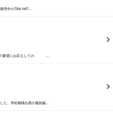
中のTB4-IMT…
客様の要望にお応えしての …
した、市松模様白黒の復刻版…