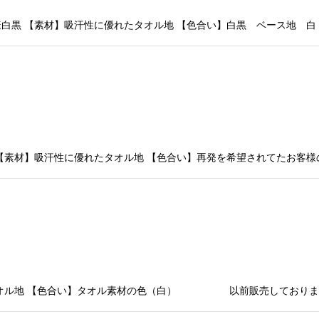
黒 【素材】吸汗性に優れたタオル地 【色合い】白黒 ベース地 白 発売
 【素材】吸汗性に優れたタオル地 【色合い】再発を希望されてたお
たタオル地 【色合い】タオル素材の色（白） 以前販売しておりま