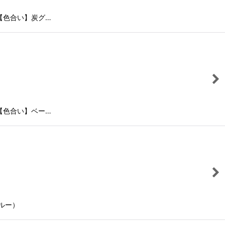
【色合い】炭グ…
【色合い】ベー…
ルー）