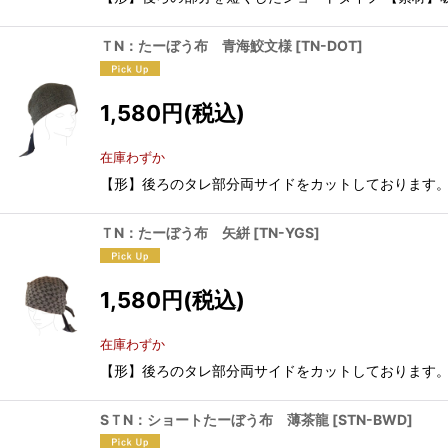
ＴN：たーぼう布 青海鮫文様
[
TN-DOT
]
1,580
円
(税込)
在庫わずか
【形】後ろのタレ部分両サイドをカットしております。 
ＴN：たーぼう布 矢絣
[
TN-YGS
]
1,580
円
(税込)
在庫わずか
【形】後ろのタレ部分両サイドをカットしております。 
SＴN：ショートたーぼう布 薄茶龍
[
STN-BWD
]