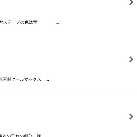
・バイヤステープの色は青 …
乾素材クールマックス …
て後ろの垂れの部分、括…