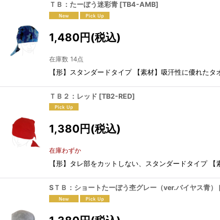
ＴＢ：たーぼう迷彩青
[
TB4-AMB
]
1,480
円
(税込)
在庫数 14点
【形】スタンダードタイプ 【素材】吸汗性に優れ
ＴＢ２：レッド
[
TB2-RED
]
1,380
円
(税込)
在庫わずか
【形】タレ部をカットしない、スタンダードタイプ 【素
SＴＢ：ショートたーぼう杢グレー（ver.バイヤス青）