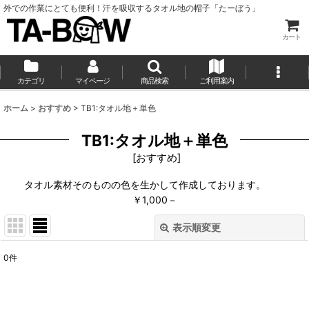
外での作業にとても便利！汗を吸収するタオル地の帽子「たーぼう」
カート
カテゴリ
マイページ
商品検索
ご利用案内
ホーム
>
おすすめ
>
TB1:タオル地＋単色
TB1:タオル地＋単色
[
おすすめ
]
タオル素材そのものの色を生かして作成しております。
￥1,000－
表示順変更
閉じる
0
件
表示数
:
並び順
: