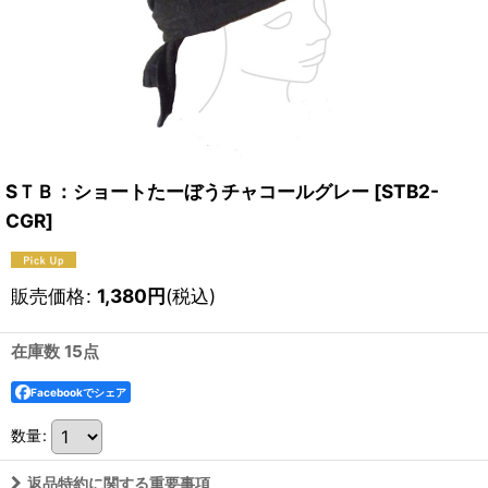
SＴＢ：ショートたーぼうチャコールグレー
[
STB2-
CGR
]
販売価格
:
1,380
円
(税込)
在庫数 15点
Facebookでシェア
数量
:
返品特約に関する重要事項