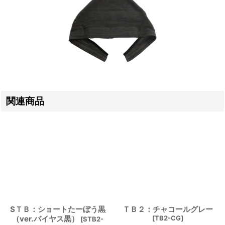
関連商品
SＴＢ：ショートたーぼう黒
ＴＢ２：チャコールグレー
（ver.バイヤス黒）
[
TB2-CG
]
[
STB2-