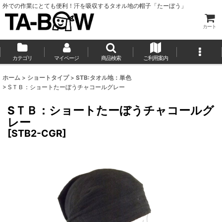
外での作業にとても便利！汗を吸収するタオル地の帽子「たーぼう」
カート
カテゴリ
マイページ
商品検索
ご利用案内
ホーム
>
ショートタイプ
>
STB:タオル地：単色
>
SＴＢ：ショートたーぼうチャコールグレー
SＴＢ：ショートたーぼうチャコールグ
レー
[
STB2-CGR
]