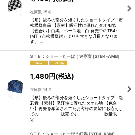
在庫数 15点
【形】後ろの部分を短くしたショートタイプ 市
松模様白黒 【素材】吸汗性に優れたタオル地
【色合い】白黒 ベース地 白 発売中のTB4-
IMT（市松模様紺）よりも大きな升目となりま
す。 …
SＴＢ：ショートたーぼう迷彩青
[
STB4-AMB
]
1,480
円
(税込)
在庫数 14点
【形】後ろの部分を短くしたショートタイプ 迷
彩青 【素材】吸汗性に優れたタオル地 【色合
い】再発を希望されてたお客様の要望にお応えし
ての 販売です。 数量限
定
SＴＢ：ショートたーぼう紅渦
[
STB4-RSM
]