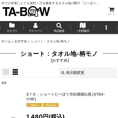
外での作業にとても便利！汗を吸収するタオル地の帽子「たーぼう」
カート
カテゴリ
マイページ
商品検索
ご利用案内
ホーム
>
おすすめ
>
ショート：タオル地-柄モノ
ショート：タオル地-柄モノ
[
おすすめ
]
表示順変更
閉じる
4
件
表示数
:
SＴＢ：ショートたーぼう市松模様白黒
[
STB4-
CHK
]
並び順
:
1,480
円
(税込)
絞り込む