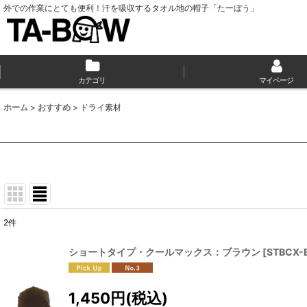
外での作業にとても便利！汗を吸収するタオル地の帽子「たーぼう」
カテゴリ
マイページ
ホーム
>
おすすめ
>
ドライ素材
2
件
表示数
:
ショートタイプ・クールマックス：ブラウン
[
STBCX-
並び順
:
1,450
円
(税込)