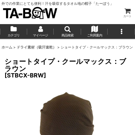
外での作業にとても便利！汗を吸収するタオル地の帽子「たーぼう」
カート
カテゴリ
マイページ
商品検索
ご利用案内
ホーム
>
ドライ素材（吸汗速乾）
>
ショートタイプ・クールマックス：ブラウン
ショートタイプ・クールマックス：ブ
ラウン
[
STBCX-BRW
]