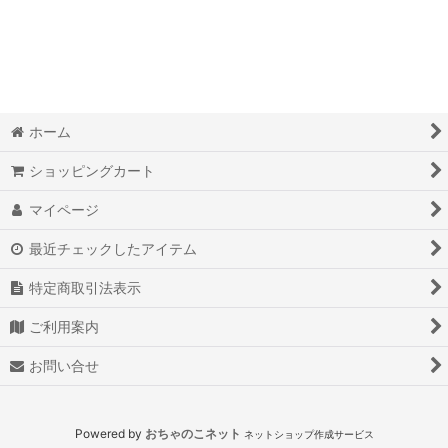
絞り込む
カープたーぼう
クールマックス素材
タオル地-単色
ホーム
タオル地-動物柄
ショッピングカート
タオル地-植物柄
マイページ
タオル地-模様
最近チェックしたアイテム
特定商取引法表示
綿100%-無地柄
ご利用案内
綿100%-動物柄
お問い合せ
綿100%-植物柄
綿100%-模様
Powered by
おちゃのこネット
ネットショップ作成サービス