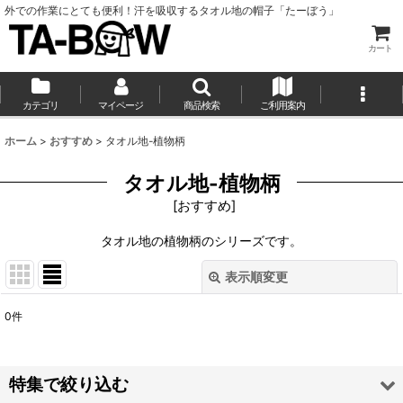
外での作業にとても便利！汗を吸収するタオル地の帽子「たーぼう」
カート
カテゴリ
マイページ
商品検索
ご利用案内
ホーム
>
おすすめ
>
タオル地-植物柄
タオル地-植物柄
[
おすすめ
]
タオル地の植物柄のシリーズです。
表示順変更
閉じる
0
件
表示数
:
並び順
:
特集で絞り込む