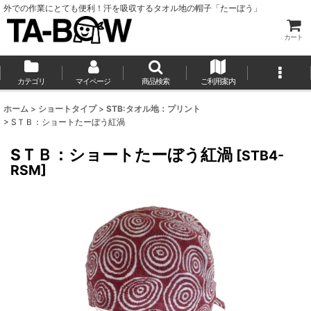
外での作業にとても便利！汗を吸収するタオル地の帽子「たーぼう」
カート
カテゴリ
マイページ
商品検索
ご利用案内
ホーム
>
ショートタイプ
>
STB:タオル地：プリント
>
SＴＢ：ショートたーぼう紅渦
SＴＢ：ショートたーぼう紅渦
[
STB4-
RSM
]