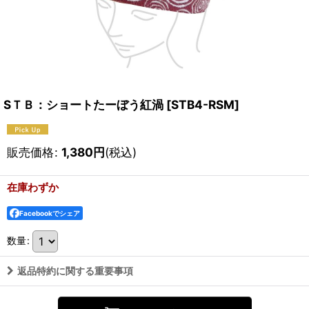
SＴＢ：ショートたーぼう紅渦
[
STB4-RSM
]
販売価格
:
1,380
円
(税込)
在庫わずか
Facebookでシェア
数量
:
返品特約に関する重要事項