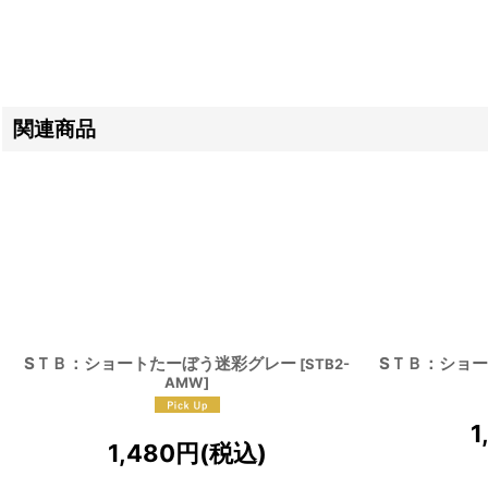
関連商品
SＴＢ：ショートたーぼう迷彩グレー
SＴＢ：ショ
[
STB2-
AMW
]
1
1,480
円
(税込)