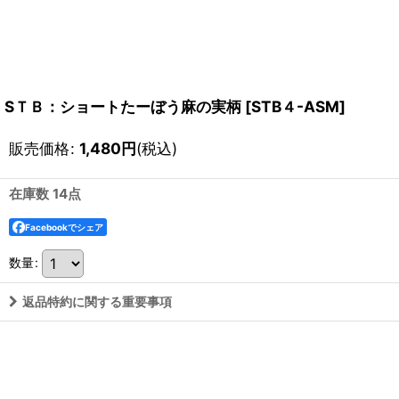
SＴＢ：ショートたーぼう麻の実柄
[
STB４-ASM
]
販売価格
:
1,480
円
(税込)
在庫数 14点
Facebookでシェア
数量
:
返品特約に関する重要事項