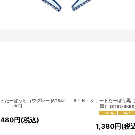
ートたーぼうヒョウグレー
SＴＢ：ショートたーぼう黒（v
[
STB4-
JAG
]
黒）
[
STB2-BKBK
,480
円
(税込)
1,380
円
(税