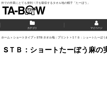
外での作業にとても便利！汗を吸収するタオル地の帽子「たーぼう」
カテゴリ
マイページ
ホーム
>
ショートタイプ
>
STB:タオル地：プリント
>
SＴＢ：ショートたーぼう
SＴＢ：ショートたーぼう麻の