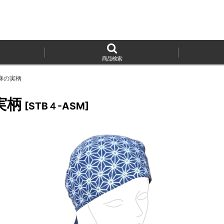
商品検索
麻の実柄
実柄
[
STB４-ASM
]