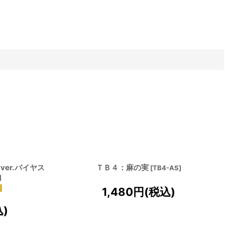
er.バイヤス
ＴＢ４：麻の実
[
TB4-AS
]
]
1,480
円
(税込)
込)