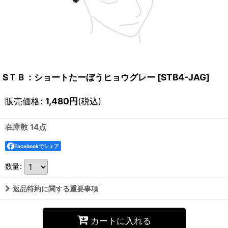
SＴＢ：ショートたーぼうヒョウグレー
[
STB4-JAG
]
販売価格
:
1,480
円
(税込)
在庫数 14点
Facebookでシェア
数量
:
返品特約に関する重要事項
カートに入れる