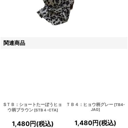
関連商品
SＴＢ：ショートたーぼうヒョ
ＴＢ４：ヒョウ柄グレー
[
TB4-
ウ柄ブラウン
JAG
]
[
STB４-CTA
]
1,480
円
(税込)
1,480
円
(税込)