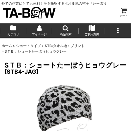
外での作業にとても便利！汗を吸収するタオル地の帽子「たーぼう」
カート
カテゴリ
マイページ
商品検索
ご利用案内
ホーム
>
ショートタイプ
>
STB:タオル地：プリント
>
SＴＢ：ショートたーぼうヒョウグレー
SＴＢ：ショートたーぼうヒョウグレー
[
STB4-JAG
]