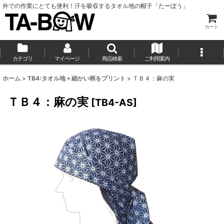
外での作業にとても便利！汗を吸収するタオル地の帽子「たーぼう」
カート
カテゴリ
マイページ
商品検索
ご利用案内
ホーム
>
TB4:タオル地＋細かい柄をプリント
>
ＴＢ４：麻の実
ＴＢ４：麻の実
[
TB4-AS
]