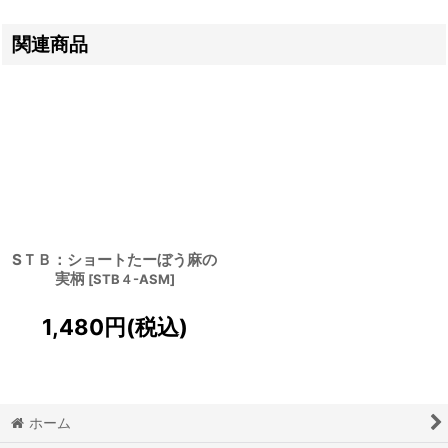
関連商品
SＴＢ：ショートたーぼう麻の
実柄
[
STB４-ASM
]
1,480
円
(税込)
ホーム