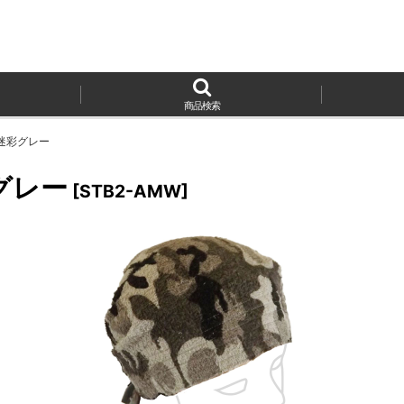
商品検索
迷彩グレー
グレー
[
STB2-AMW
]