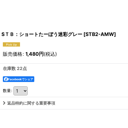
SＴＢ：ショートたーぼう迷彩グレー
[
STB2-AMW
]
販売価格
:
1,480
円
(税込)
在庫数 22点
Facebookでシェア
数量
:
返品特約に関する重要事項