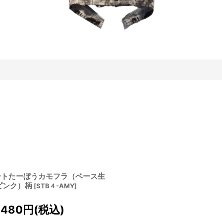
ートたーぼうカモフラ（ベース生
ピンク）柄
[
STB４-AMY
]
,480
円
(税込)