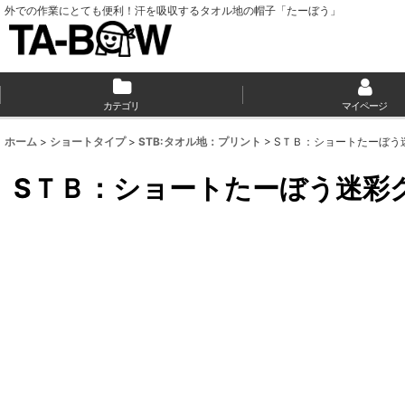
外での作業にとても便利！汗を吸収するタオル地の帽子「たーぼう」
カテゴリ
マイページ
ホーム
>
ショートタイプ
>
STB:タオル地：プリント
>
SＴＢ：ショートたーぼう
SＴＢ：ショートたーぼう迷彩