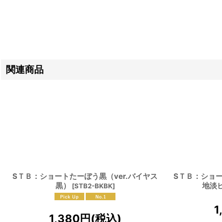
関連商品
SＴＢ：ショートたーぼう黒（ver.バイヤス
SＴＢ：ショ
黒）
地淡
[
STB2-BKBK
]
1
1,380
円
(税込)