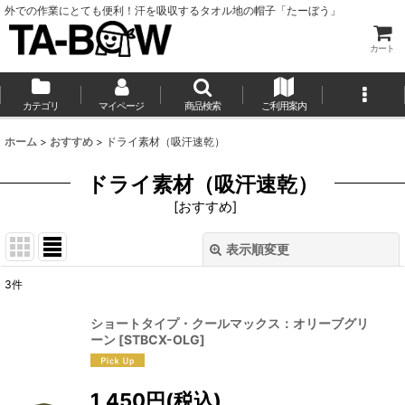
外での作業にとても便利！汗を吸収するタオル地の帽子「たーぼう」
カート
カテゴリ
マイページ
商品検索
ご利用案内
ホーム
>
おすすめ
>
ドライ素材（吸汗速乾）
ドライ素材（吸汗速乾）
[
おすすめ
]
表示順変更
閉じる
3
件
表示数
:
ショートタイプ・クールマックス：オリーブグリ
ーン
[
STBCX-OLG
]
並び順
:
1,450
円
(税込)
絞り込む