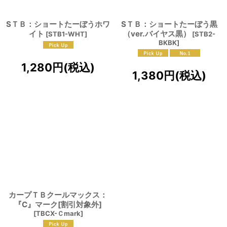
SＴＢ：ショートたーぼうホワ
SＴＢ：ショートたーぼう黒
イト
（ver.バイヤス黒）
[
STB1-WHT
]
[
STB2-
BKBK
]
1,280
円
(税込)
1,380
円
(税込)
カープＴＢクールマックス：
『C』マーク[割引対象外]
[
TBCX-Ｃmark
]