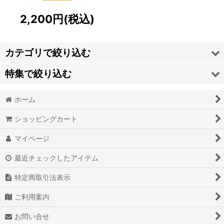
2,200
円
(税込)
カテゴリで絞り込む
特集で絞り込む
2025~26 -新発売-
ホーム
カープたーぼう
ドライ素材（吸汗速乾）
ショッピングカート
クールマックス素材
TB1:タオル地＋単色
マイページ
タオル地-単色
TB2:タオル地＋模様
最近チェックしたアイテム
タオル地-動物柄
TB4:タオル地＋細かい柄をプリント
特定商取引法表示
タオル地-植物柄
ショートタイプ
ご利用案内
タオル地-模様
TN:綿100%、サイドカットタイプ
お問い合せ