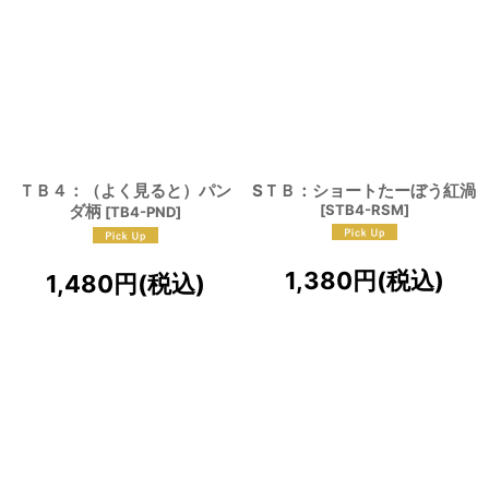
ＴＢ４：（よく見ると）パン
SＴＢ：ショートたーぼう紅渦
ダ柄
[
STB4-RSM
]
[
TB4-PND
]
1,380
円
(税込)
1,480
円
(税込)