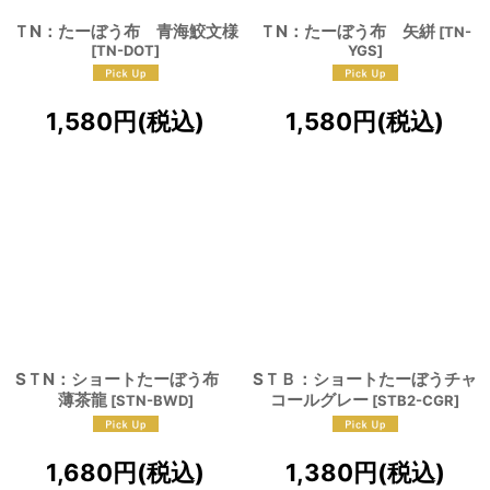
ＴN：たーぼう布 青海鮫文様
ＴN：たーぼう布 矢絣
[
TN-
[
TN-DOT
]
YGS
]
1,580
円
(税込)
1,580
円
(税込)
SＴN：ショートたーぼう布
SＴＢ：ショートたーぼうチャ
薄茶龍
コールグレー
[
STN-BWD
]
[
STB2-CGR
]
1,680
円
(税込)
1,380
円
(税込)