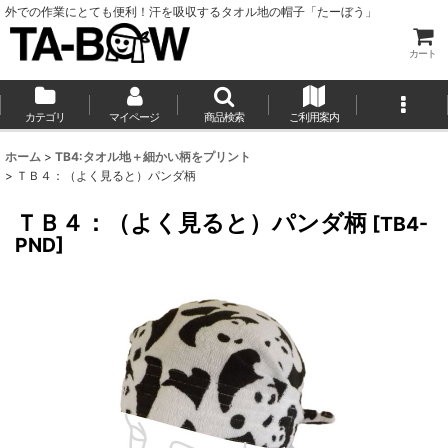
外での作業にとても便利！汗を吸収するタオル地の帽子「たーぼう」
カート
カテゴリ
マイページ
商品検索
ご利用案内
ホーム
>
TB4:タオル地＋細かい柄をプリント
>
ＴＢ４：（よく見ると）パンダ柄
ＴＢ４：（よく見ると）パンダ柄
[
TB4-
PND
]