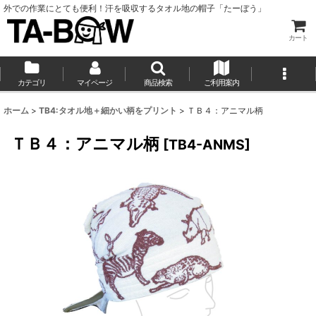
外での作業にとても便利！汗を吸収するタオル地の帽子「たーぼう」
カート
カテゴリ
マイページ
商品検索
ご利用案内
ホーム
>
TB4:タオル地＋細かい柄をプリント
>
ＴＢ４：アニマル柄
ＴＢ４：アニマル柄
[
TB4-ANMS
]