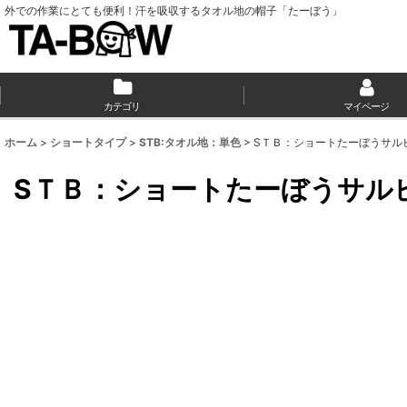
外での作業にとても便利！汗を吸収するタオル地の帽子「たーぼう」
カテゴリ
マイページ
ホーム
>
ショートタイプ
>
STB:タオル地：単色
>
SＴＢ：ショートたーぼうサル
SＴＢ：ショートたーぼうサル