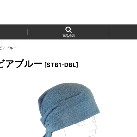
商品検索
ビアブルー
ビアブルー
[
STB1-DBL
]