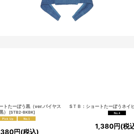
ートたーぼう黒（ver.バイヤス
SＴＢ：ショートたーぼうネイ
黒）
[
STB2-BKBK
]
1,380
円
(税
,380
円
(税込)