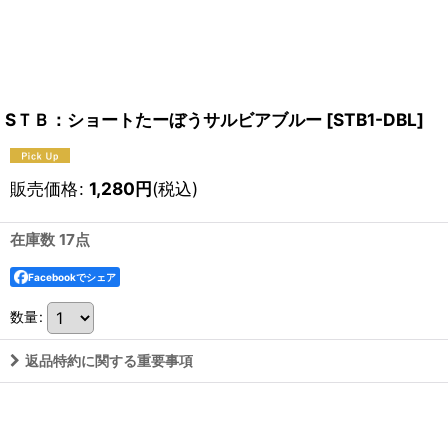
SＴＢ：ショートたーぼうサルビアブルー
[
STB1-DBL
]
販売価格
:
1,280
円
(税込)
在庫数 17点
Facebookでシェア
数量
:
返品特約に関する重要事項