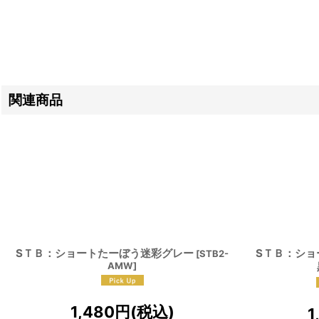
関連商品
SＴＢ：ショートたーぼう迷彩グレー
SＴＢ：ショ
[
STB2-
AMW
]
1,480
円
(税込)
1