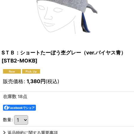
SＴＢ：ショートたーぼう杢グレー（ver.バイヤス青）
[
STB2-MOKB
]
販売価格
:
1,380
円
(税込)
在庫数 18点
Facebookでシェア
数量
:
返品特約に関する重要事項