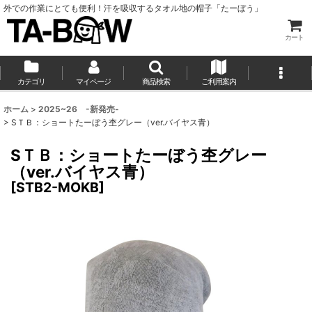
外での作業にとても便利！汗を吸収するタオル地の帽子「たーぼう」
カート
カテゴリ
マイページ
商品検索
ご利用案内
ホーム
>
2025~26 -新発売-
>
SＴＢ：ショートたーぼう杢グレー（ver.バイヤス青）
SＴＢ：ショートたーぼう杢グレー
（ver.バイヤス青）
[
STB2-MOKB
]