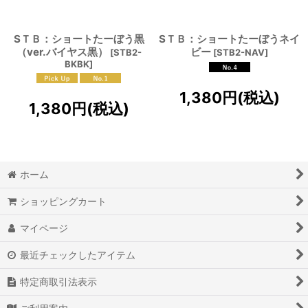
SＴＢ：ショートたーぼう黒
SＴＢ：ショートたーぼうネイ
（ver.バイヤス黒）
ビー
[
STB2-
[
STB2-NAV
]
BKBK
]
1,380
円
(税込)
1,380
円
(税込)
ホーム
ショッピングカート
マイページ
最近チェックしたアイテム
特定商取引法表示