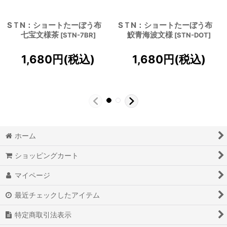
SＴN：ショートたーぼう布
SＴN：ショートたーぼう布
七宝文様茶
鮫青海波文様
[
STN-7BR
]
[
STN-DOT
]
1,680
円
(税込)
1,680
円
(税込)
ホーム
ショッピングカート
マイページ
最近チェックしたアイテム
特定商取引法表示