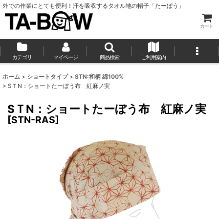
外での作業にとても便利！汗を吸収するタオル地の帽子「たーぼう」
カート
カテゴリ
マイページ
商品検索
ご利用案内
ホーム
>
ショートタイプ
>
STN:和柄 綿100%
>
SＴN：ショートたーぼう布 紅麻ノ実
SＴN：ショートたーぼう布 紅麻ノ実
[
STN-RAS
]