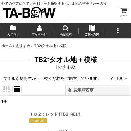
外での作業にとても便利！汗を吸収するタオル地の帽子「たーぼう」
カート
カテゴリ
マイページ
商品検索
ご利用案内
ホーム
>
おすすめ
>
TB2:タオル地＋模様
TB2:タオル地＋模様
[
おすすめ
]
タオル素材を生かし、様々な柄をご用意しています。 ￥1,100－
表示順変更
閉じる
1
件
表示数
:
ＴＢ２：レッド
[
TB2-RED
]
並び順
: