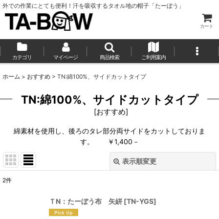
外での作業にとても便利！汗を吸収するタオル地の帽子「たーぼう」
カート
カテゴリ
マイページ
商品検索
ご利用案内
ホーム
>
おすすめ
>
TN:綿100%、サイドカットタイプ
TN:綿100%、サイドカットタイプ
[
おすすめ
]
綿素材を使用し、後ろのタレ部分両サイドをカットしておりま
す。 ￥1,400－
表示順変更
閉じる
2
件
表示数
:
ＴN：たーぼう布 矢絣
[
TN-YGS
]
並び順
: