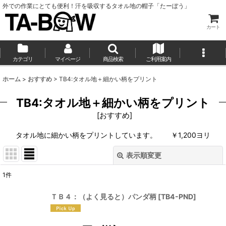
外での作業にとても便利！汗を吸収するタオル地の帽子「たーぼう」
カート
カテゴリ
マイページ
商品検索
ご利用案内
ホーム
>
おすすめ
>
TB4:タオル地＋細かい柄をプリント
TB4:タオル地＋細かい柄をプリント
[
おすすめ
]
タオル地に細かい柄をプリントしています。 ￥1,200ヨリ
表示順変更
閉じる
1
件
表示数
:
ＴＢ４：（よく見ると）パンダ柄
[
TB4-PND
]
並び順
: