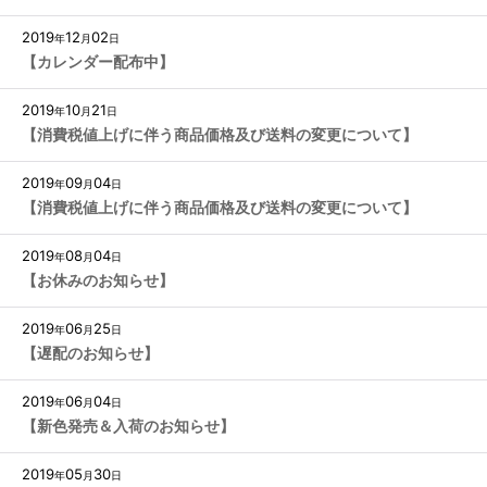
2019
12
02
年
月
日
【カレンダー配布中】
2019
10
21
年
月
日
【消費税値上げに伴う商品価格及び送料の変更について】
2019
09
04
年
月
日
【消費税値上げに伴う商品価格及び送料の変更について】
2019
08
04
年
月
日
【お休みのお知らせ】
2019
06
25
年
月
日
【遅配のお知らせ】
2019
06
04
年
月
日
【新色発売＆入荷のお知らせ】
2019
05
30
年
月
日