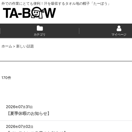
外での作業にとても便利！汗を吸収するタオル地の帽子「たーぼう」
カテゴリ
マイページ
ホーム
>
新しい話題
170
件
2026
07
31
年
月
日
【夏季休暇のお知らせ】
2026
07
02
年
月
日