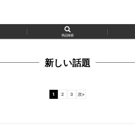
商品検索
新しい話題
1
2
3
次
»