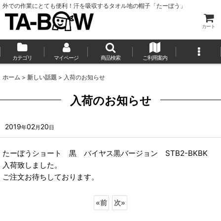
外での作業にとても便利！汗を吸収するタオル地の帽子「たーぼう」
カート
カテゴリ
マイページ
商品検索
ご利用案内
ホーム
>
新しい話題
>
入荷のお知らせ
入荷のお知らせ
2019
02
20
年
月
日
たーぼうショート 黒 バイヤス黒バージョン STB2-BKBK
入荷致しました。
ご注文お待ちしております。
«
前
次
»