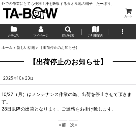
外での作業にとても便利！汗を吸収するタオル地の帽子「たーぼう」
カート
カテゴリ
マイページ
商品検索
ご利用案内
ホーム
>
新しい話題
>
【出荷停止のお知らせ】
【出荷停止のお知らせ】
2025
10
23
年
月
日
10/27（月）はメンテナンス作業の為、出荷を停止させて頂きま
す。
28日以降の出荷となります、ご迷惑をお掛け致します。
«
前
次
»