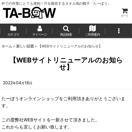
外での作業にとても便利！汗を吸収するタオル地の帽子「たーぼう」
カート
カテゴリ
マイページ
商品検索
ご利用案内
ホーム
>
新しい話題
>
【WEBサイトリニューアルのお知らせ】
【WEBサイトリニューアルのお知ら
せ】
2022
04
16
年
月
日
たーぼうオンラインショップをご利用頂きありがとうございま
す。
この度弊社WEBサイトを一新させて頂きました。
これからも宜しくお願い致します。