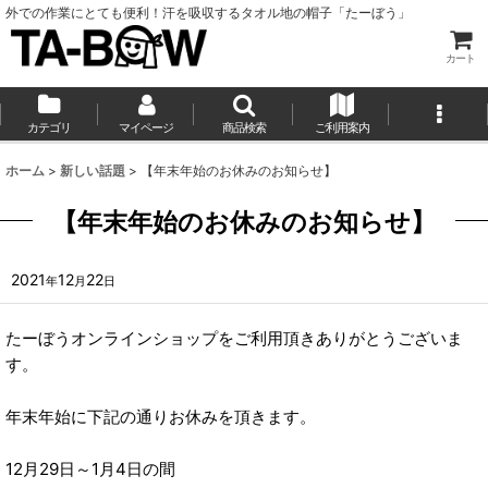
外での作業にとても便利！汗を吸収するタオル地の帽子「たーぼう」
カート
カテゴリ
マイページ
商品検索
ご利用案内
ホーム
>
新しい話題
>
【年末年始のお休みのお知らせ】
【年末年始のお休みのお知らせ】
2021
12
22
年
月
日
たーぼうオンラインショップをご利用頂きありがとうございま
す。
年末年始に下記の通りお休みを頂きます。
12月29日～1月4日の間