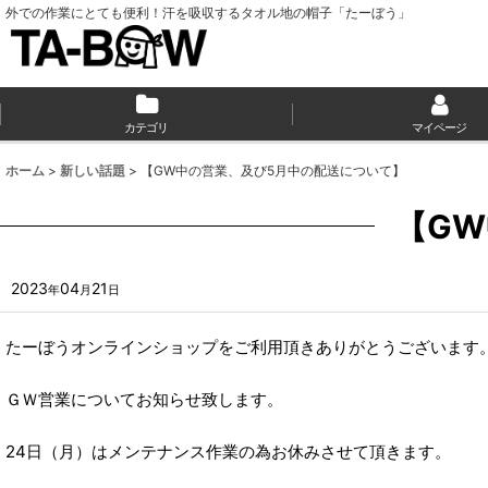
外での作業にとても便利！汗を吸収するタオル地の帽子「たーぼう」
カテゴリ
マイページ
ホーム
>
新しい話題
>
【GW中の営業、及び5月中の配送について】
【G
2023
04
21
年
月
日
たーぼうオンラインショップをご利用頂きありがとうございます
ＧＷ営業についてお知らせ致します。
24日（月）はメンテナンス作業の為お休みさせて頂きます。