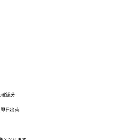
金確認分
、即日出荷
送となります。