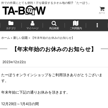
外での作業にとても便利！汗を吸収するタオル地の帽子「たーぼう」
カート
カテゴリ
マイページ
商品検索
ご利用案内
ホーム
>
新しい話題
>
【年末年始のお休みのお知らせ】
【年末年始のお休みのお知らせ】
2023
12
22
年
月
日
たーぼうオンラインショップをご利用頂きありがとうございま
す。
年末年始に下記の通りお休みを頂きます。
12月29日～1月4日の間