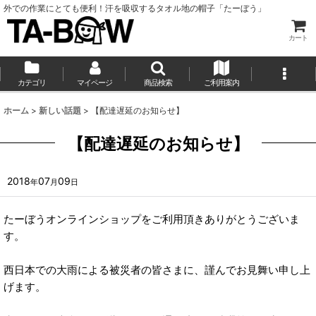
外での作業にとても便利！汗を吸収するタオル地の帽子「たーぼう」
カート
カテゴリ
マイページ
商品検索
ご利用案内
ホーム
>
新しい話題
>
【配達遅延のお知らせ】
【配達遅延のお知らせ】
2018
07
09
年
月
日
たーぼうオンラインショップをご利用頂きありがとうございま
す。
西日本での大雨による被災者の皆さまに、謹んでお見舞い申し上
げます。