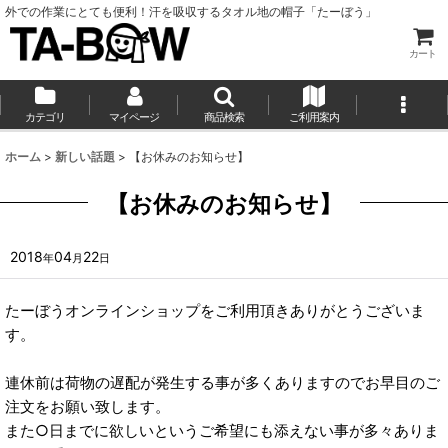
外での作業にとても便利！汗を吸収するタオル地の帽子「たーぼう」
カート
カテゴリ
マイページ
商品検索
ご利用案内
ホーム
>
新しい話題
>
【お休みのお知らせ】
【お休みのお知らせ】
2018
04
22
年
月
日
たーぼうオンラインショップをご利用頂きありがとうございま
す。
連休前は荷物の遅配が発生する事が多くありますのでお早目のご
注文をお願い致します。
また○日までに欲しいというご希望にも添えない事が多々ありま