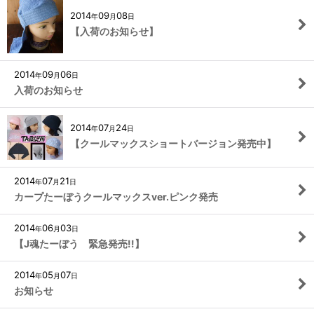
2014
09
08
年
月
日
【入荷のお知らせ】
2014
09
06
年
月
日
入荷のお知らせ
2014
07
24
年
月
日
【クールマックスショートバージョン発売中】
2014
07
21
年
月
日
カープたーぼうクールマックスver.ピンク発売
2014
06
03
年
月
日
【J魂たーぼう 緊急発売!!】
2014
05
07
年
月
日
お知らせ