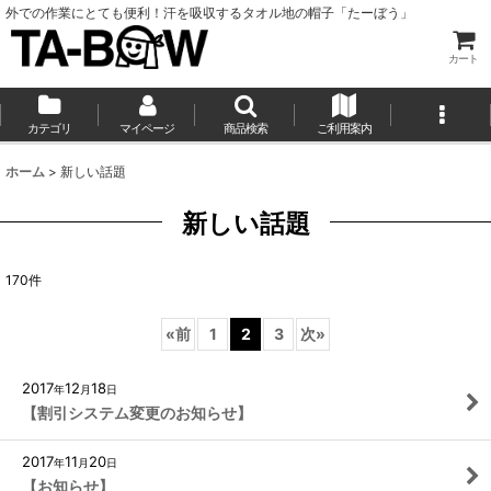
外での作業にとても便利！汗を吸収するタオル地の帽子「たーぼう」
カート
カテゴリ
マイページ
商品検索
ご利用案内
ホーム
>
新しい話題
新しい話題
170
件
«
前
1
2
3
次
»
2017
12
18
年
月
日
【割引システム変更のお知らせ】
2017
11
20
年
月
日
【お知らせ】