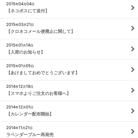
2015
04
04
年
月
日
【ネコポスにて送付】
2015
03
21
年
月
日
【クロネコメール便廃止に関して】
2015
01
14
年
月
日
【入荷のお知らせ】
2015
01
05
年
月
日
【あけましておめでとうございます】
2014
12
19
年
月
日
【スマホよりご注文のお客様へ】
2014
12
01
年
月
日
【カレンダー配布開始】
2014
11
21
年
月
日
ラベンダーブルー再発売