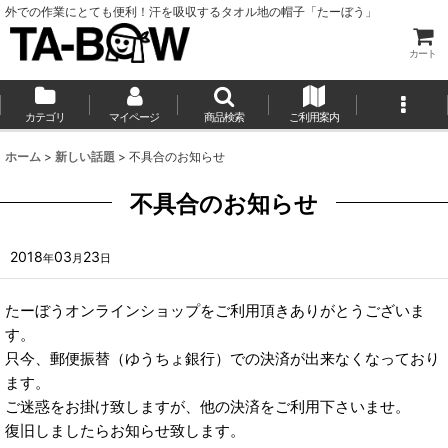
外での作業にとても便利！汗を吸収するタオル地の帽子「たーぼう」
カート
カテゴリ
マイページ
商品検索
ご利用案内
ホーム
>
新しい話題
>
不具合のお知らせ
不具合のお知らせ
2018
03
23
年
月
日
たーぼうオンラインショップをご利用頂きありがとうございま
す。
只今、郵便振替（ゆうちょ銀行）での決済が出来なくなっており
ます。
ご迷惑をお掛け致しますが、他の決済をご利用下さいませ。
復旧しましたらお知らせ致します。