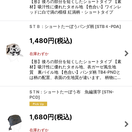
【形】後ろの部分を短くしたショートタイプ 【素
材】吸汗性に優れたタオル地 【色合い】ワインレ
ッドに白で渦の模様 紅渦柄・ショートタイプ
SＴＢ：ショートたーぼうパンダ柄
[
STB４-PDA
]
1,480
円
(税込)
在庫わずか
【形】後ろの部分を短くしたショートタイプ 【素
材】吸汗性に優れたタオル地、表ガーゼ風生地
質 裏パイル地 【色合い】パンダ柄 TB4-PNDと
は柄の配置、表面の生地質が違います。 柄物に…
SＴN：ショートたーぼう布 魚編漢字
[
STN-
PCD
]
1,680
円
(税込)
在庫わずか