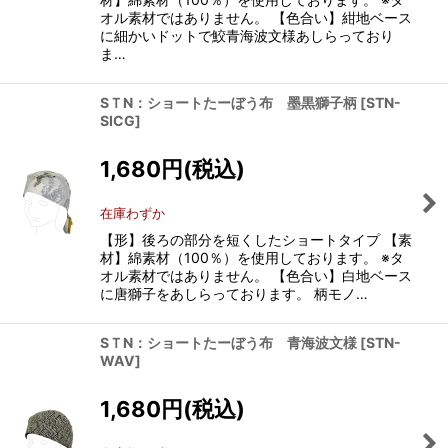
オル素材ではありません。 【色合い】紺地ベース
に細かいドットで鮫青海波文様あしらっており
ま…
SＴN：ショートたーぼう布 墨黒獅子柄
[
STN-
SICG
]
1,680
円
(税込)
在庫わずか
【形】後ろの部分を短くしたショートタイプ 【素
材】綿素材（100％）を使用しております。 ※タ
オル素材ではありません。 【色合い】白地ベース
に唐獅子をあしらっております。 柄モノ…
SＴN：ショートたーぼう布 青海波文様
[
STN-
WAV
]
1,680
円
(税込)