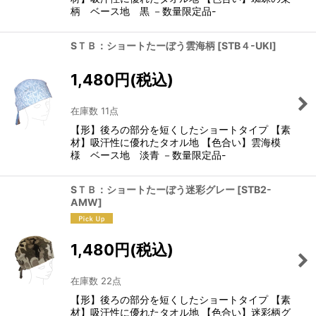
柄 ベース地 黒 －数量限定品-
SＴＢ：ショートたーぼう雲海柄
[
STB４-UKI
]
1,480
円
(税込)
在庫数 11点
【形】後ろの部分を短くしたショートタイプ 【素
材】吸汗性に優れたタオル地 【色合い】雲海模
様 ベース地 淡青 －数量限定品-
SＴＢ：ショートたーぼう迷彩グレー
[
STB2-
AMW
]
1,480
円
(税込)
在庫数 22点
【形】後ろの部分を短くしたショートタイプ 【素
材】吸汗性に優れたタオル地 【色合い】迷彩柄グ