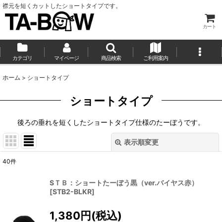
襟元を短くカットしたショートタイプです。
カート
カテゴリ
マイページ
商品検索
ご利用案内
ホーム
>
ショートタイプ
ショートタイプ
後ろの垂れを短くしたショートタイプ仕様のたーぼうです。
表示順変更
閉じる
40
件
サブカテゴリ
:
SＴＢ：ショートたーぼう黒（ver.バイヤス赤）
[
STB2-BLKR
]
表示数
:
1,380
円
(税込)