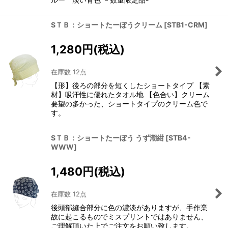
SＴＢ：ショートたーぼうクリーム
[
STB1-CRM
]
1,280
円
(税込)
在庫数 12点
【形】後ろの部分を短くしたショートタイプ 【素
材】吸汗性に優れたタオル地 【色合い】クリーム
要望の多かった、ショートタイプのクリーム色で
す。
SＴＢ：ショートたーぼう うず潮紺
[
STB4-
WWW
]
1,480
円
(税込)
在庫数 12点
後頭部縫合部分に色の濃淡がありますが、手作業
故に起こるものでミスプリントではありません、
ご理解頂いた上でご注文をお願い致します。