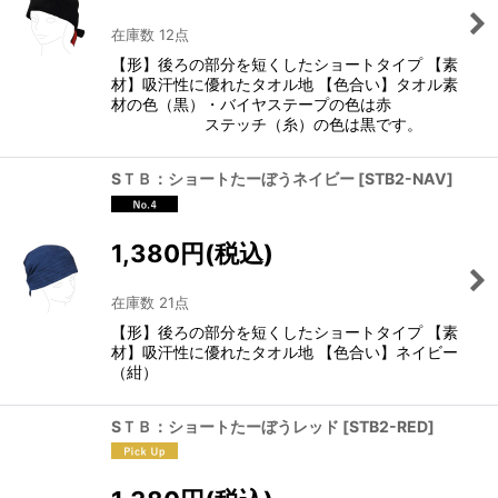
並び順
:
在庫数 12点
【形】後ろの部分を短くしたショートタイプ 【素
絞り込む
材】吸汗性に優れたタオル地 【色合い】タオル素
材の色（黒）・バイヤステープの色は赤
ステッチ（糸）の色は黒です。
SＴＢ：ショートたーぼうネイビー
[
STB2-NAV
]
1,380
円
(税込)
在庫数 21点
【形】後ろの部分を短くしたショートタイプ 【素
材】吸汗性に優れたタオル地 【色合い】ネイビー
（紺）
SＴＢ：ショートたーぼうレッド
[
STB2-RED
]