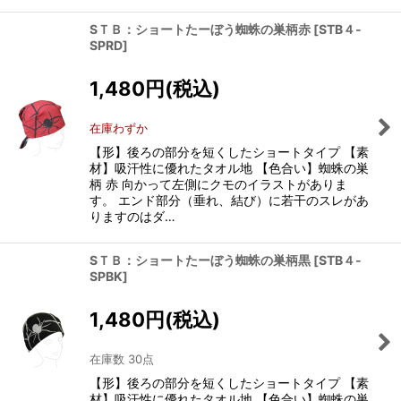
SＴＢ：ショートたーぼう蜘蛛の巣柄赤
[
STB４-
SPRD
]
1,480
円
(税込)
在庫わずか
【形】後ろの部分を短くしたショートタイプ 【素
材】吸汗性に優れたタオル地 【色合い】蜘蛛の巣
柄 赤 向かって左側にクモのイラストがありま
す。 エンド部分（垂れ、結び）に若干のスレがあ
りますのはダ…
SＴＢ：ショートたーぼう蜘蛛の巣柄黒
[
STB４-
SPBK
]
1,480
円
(税込)
在庫数 30点
【形】後ろの部分を短くしたショートタイプ 【素
材】吸汗性に優れたタオル地 【色合い】蜘蛛の巣