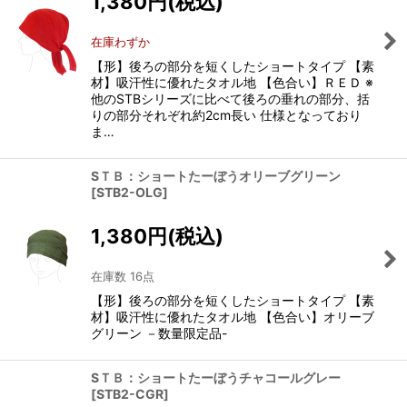
1,380
円
(税込)
在庫わずか
【形】後ろの部分を短くしたショートタイプ 【素
材】吸汗性に優れたタオル地 【色合い】ＲＥＤ ※
他のSTBシリーズに比べて後ろの垂れの部分、括
りの部分それぞれ約2cm長い 仕様となっており
ま…
SＴＢ：ショートたーぼうオリーブグリーン
[
STB2-OLG
]
1,380
円
(税込)
在庫数 16点
【形】後ろの部分を短くしたショートタイプ 【素
材】吸汗性に優れたタオル地 【色合い】オリーブ
グリーン －数量限定品-
SＴＢ：ショートたーぼうチャコールグレー
[
STB2-CGR
]