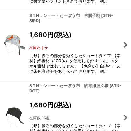
に桜文様がプリントされております。 柄…
SＴN：ショートたーぼう布 朱獅子柄
[
STN-
SIRD
]
1,680
円
(税込)
在庫わずか
【形】後ろの部分を短くしたショートタイプ 【素
材】綿素材（100％）を使用しております。 ※タ
オル素材ではありません。 【色合い】白地ベース
に朱色唐獅子をあしらっております。 柄…
SＴN：ショートたーぼう布 鮫青海波文様
[
STN-
DOT
]
1,680
円
(税込)
在庫数 15点
【形】後ろの部分を短くしたショートタイプ 【素
材】綿素材（100％）を使用しております。 ※タ