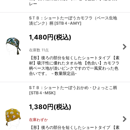
レー
SＴＢ：ショートたーぼうカモフラ（ベース生地
淡ピンク）柄
[
STB４-AMY
]
1,480
円
(税込)
在庫数 11点
【形】後ろの部分を短くしたショートタイプ 【素
材】吸汗性に優れたタオル地 【色合い】カモフラ
柄ベース地が淡いピンクですので一風変わった色
合いです。 －数量限定品-
SＴＢ：ショートたーぼうおかめ・ひょっとこ柄
[
STB４-MSK
]
1,380
円
(税込)
在庫わずか
【形】後ろの部分を短くしたショートタイプ 【素