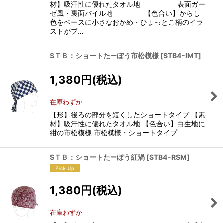
材】吸汗性に優れたタオル地 表面ガー
ゼ風・裏面パイル地 【色合い】からし
色をベースに小さなおかめ・ひょっとこ柄のイラ
ストがプ…
SＴＢ：ショートたーぼう市松模様
[
STB4-IMT
]
1,380
円
(税込)
在庫わずか
【形】後ろの部分を短くしたショートタイプ 【素
材】吸汗性に優れたタオル地 【色合い】白生地に
紺の市松模様 市松模様・ショートタイプ
SＴＢ：ショートたーぼう紅渦
[
STB4-RSM
]
1,380
円
(税込)
在庫わずか