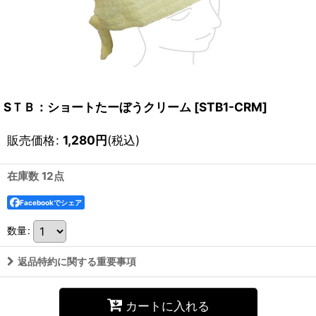
SＴＢ：ショートたーぼうクリーム
[
STB1-CRM
]
販売価格
:
1,280
円
(税込)
在庫数 12点
Facebookでシェア
数量
:
返品特約に関する重要事項
カートに入れる