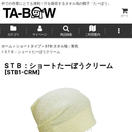
外での作業にとても便利！汗を吸収するタオル地の帽子「たーぼう」
カート
カテゴリ
マイページ
商品検索
ご利用案内
ホーム
>
ショートタイプ
>
STB:タオル地：単色
>
SＴＢ：ショートたーぼうクリーム
SＴＢ：ショートたーぼうクリーム
[
STB1-CRM
]