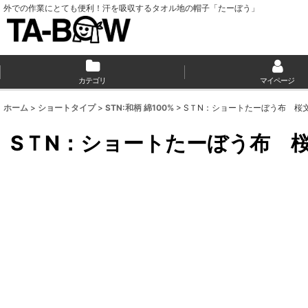
外での作業にとても便利！汗を吸収するタオル地の帽子「たーぼう」
カテゴリ
マイページ
ホーム
>
ショートタイプ
>
STN:和柄 綿100%
>
SＴN：ショートたーぼう布 桜
SＴN：ショートたーぼう布 