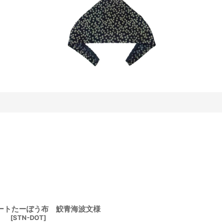
ートたーぼう布 鮫青海波文様
[
STN-DOT
]