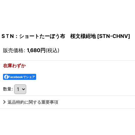
SＴN：ショートたーぼう布 桜文様紺地
[
STN-CHNV
]
販売価格
:
1,680
円
(税込)
在庫わずか
Facebookでシェア
数量
:
返品特約に関する重要事項