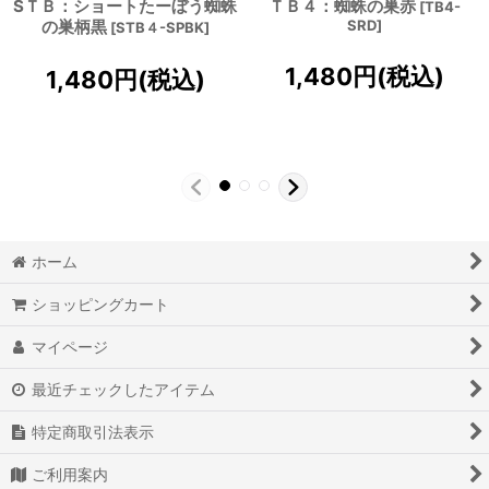
SＴＢ：ショートたーぼう蜘蛛
ＴＢ４：蜘蛛の巣赤
[
TB4-
の巣柄黒
SRD
]
[
STB４-SPBK
]
1,480
円
(税込)
1,480
円
(税込)
ホーム
ショッピングカート
マイページ
最近チェックしたアイテム
特定商取引法表示
ご利用案内