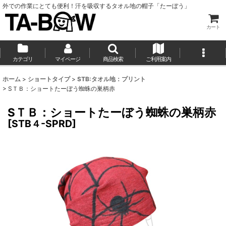
外での作業にとても便利！汗を吸収するタオル地の帽子「たーぼう」
カート
カテゴリ
マイページ
商品検索
ご利用案内
ホーム
>
ショートタイプ
>
STB:タオル地：プリント
>
SＴＢ：ショートたーぼう蜘蛛の巣柄赤
SＴＢ：ショートたーぼう蜘蛛の巣柄赤
[
STB４-SPRD
]