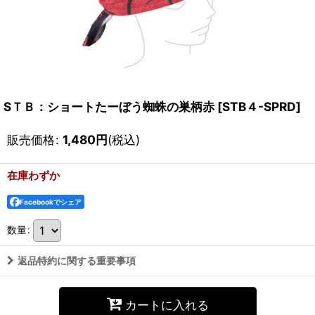
SＴＢ：ショートたーぼう蜘蛛の巣柄赤
[
STB４-SPRD
]
販売価格
:
1,480
円
(税込)
在庫わずか
Facebookでシェア
数量
:
返品特約に関する重要事項
カートに入れる