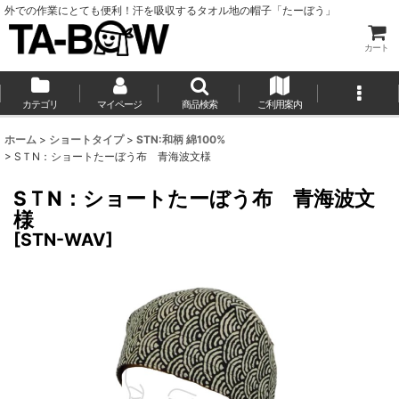
外での作業にとても便利！汗を吸収するタオル地の帽子「たーぼう」
カート
カテゴリ
マイページ
商品検索
ご利用案内
ホーム
>
ショートタイプ
>
STN:和柄 綿100%
>
SＴN：ショートたーぼう布 青海波文様
SＴN：ショートたーぼう布 青海波文
様
[
STN-WAV
]