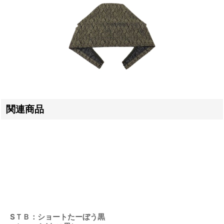
関連商品
SＴＢ：ショートたーぼう黒