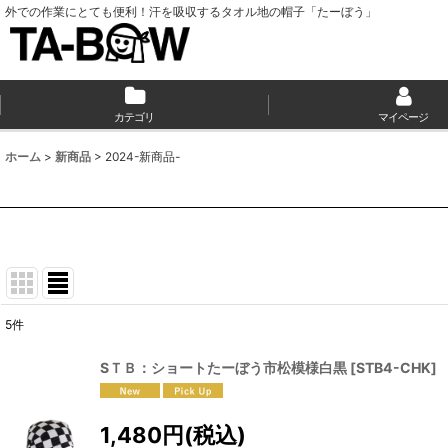
外での作業にとても便利！汗を吸収するタオル地の帽子「たーぼう」
カテゴリ
マイページ
ホーム
>
新商品
>
2024-新商品-
5
件
表示数
:
SＴＢ：ショートたーぼう市松模様白黒
[
STB4-CHK
]
並び順
:
1,480
円
(税込)