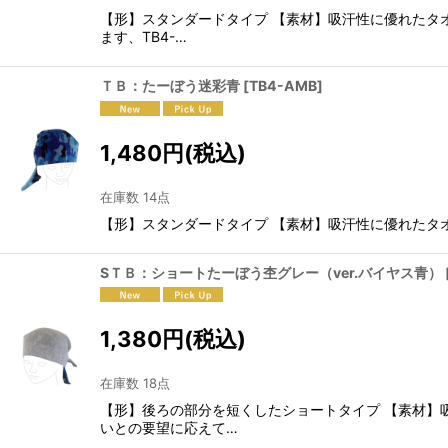
【形】スタンダードタイプ 【素材】吸汗性に優
ます、TB4-…
ＴＢ：たーぼう迷彩青
[
TB4-AMB
]
1,480
円
(税込)
在庫数 14点
【形】スタンダードタイプ 【素材】吸汗性に優
SＴＢ：ショートたーぼう杢グレー（ver.バイヤス青）
1,380
円
(税込)
在庫数 18点
【形】後ろの部分を短くしたショートタイプ 【素材
いとの要望に応えて…