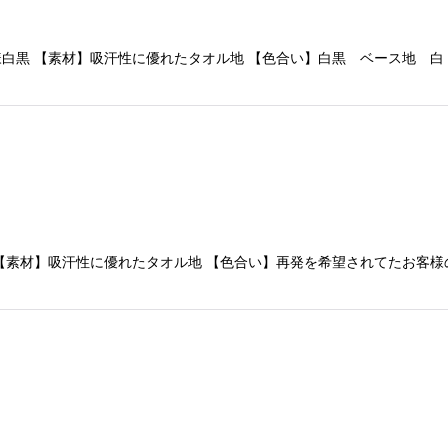
絞り込む
黒 【素材】吸汗性に優れたタオル地 【色合い】白黒 ベース地 白 発
彩青 【素材】吸汗性に優れたタオル地 【色合い】再発を希望さ