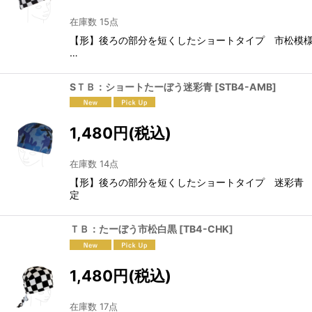
在庫数 15点
【形】後ろの部分を短くしたショートタイプ 市松模様白
…
SＴＢ：ショートたーぼう迷彩青
[
STB4-AMB
]
1,480
円
(税込)
在庫数 14点
【形】後ろの部分を短くしたショートタイプ 迷
定
ＴＢ：たーぼう市松白黒
[
TB4-CHK
]
1,480
円
(税込)
在庫数 17点