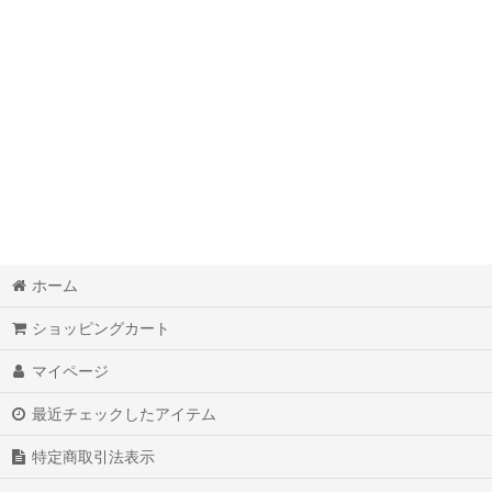
カープたーぼう
クールマックス素材
タオル地-単色
タオル地-動物柄
タオル地-植物柄
タオル地-模様
ホーム
綿100%-無地柄
ショッピングカート
綿100%-動物柄
マイページ
綿100%-植物柄
最近チェックしたアイテム
綿100%-模様
特定商取引法表示
ドライ素材