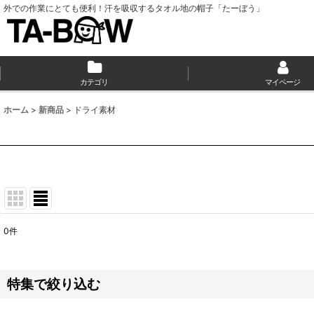
外での作業にとても便利！汗を吸収するタオル地の帽子「たーぼう」
カテゴリ
マイページ
ホーム
>
新商品
>
ドライ素材
0
件
表示数
:
並び順
:
特集で絞り込む