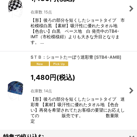
在庫数 15点
【形】後ろの部分を短くしたショートタイプ 市
松模様白黒 【素材】吸汗性に優れたタオル地
【色合い】白黒 ベース地 白 発売中のTB4-
IMT（市松模様紺）よりも大きな升目となりま
す。 …
SＴＢ：ショートたーぼう迷彩青
[
STB4-AMB
]
1,480
円
(税込)
在庫数 14点
【形】後ろの部分を短くしたショートタイプ 迷
彩青 【素材】吸汗性に優れたタオル地 【色合
い】再発を希望されてたお客様の要望にお応えし
ての 販売です。 数量限
定
特集で絞り込む