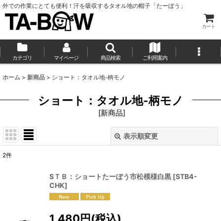
外での作業にとても便利！汗を吸収するタオル地の帽子「たーぼう」
カート
カテゴリ
マイページ
商品検索
ご利用案内
ホーム
>
新商品
>
ショート：タオル地-柄モノ
ショート：タオル地-柄モノ
[
新商品
]
表示順変更
閉じる
2
件
表示数
:
SＴＢ：ショートたーぼう市松模様白黒
[
STB4-
CHK
]
並び順
:
1,480
円
(税込)
絞り込む