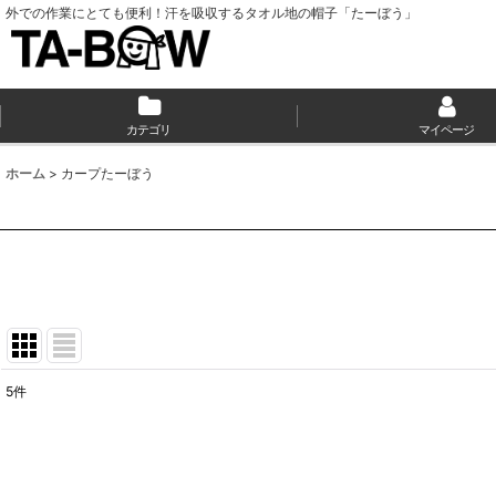
外での作業にとても便利！汗を吸収するタオル地の帽子「たーぼう」
カテゴリ
マイページ
ホーム
>
カープたーぼう
5
件
表示数
:
並び順
: