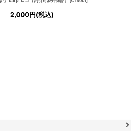
う“carp”ロゴ（割引対象外商品）
[
CTB001
]
2,000
円
(税込)