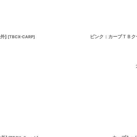
絞り込む
外]
ピンク：カープＴＢクー
[
TBCX-CARP
]