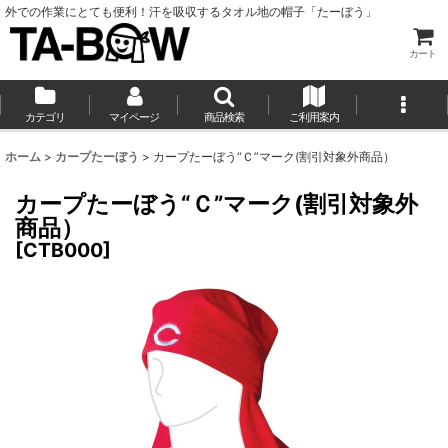
外での作業にとても便利！汗を吸収するタオル地の帽子「たーぼう」
カート
カテゴリ
マイページ
商品検索
ご利用案内
ホーム
>
カープたーぼう
>
カープたーぼう“Ｃ”マーク(割引対象外商品）
カープたーぼう“Ｃ”マーク(割引対象外
商品）
[
CTB000
]