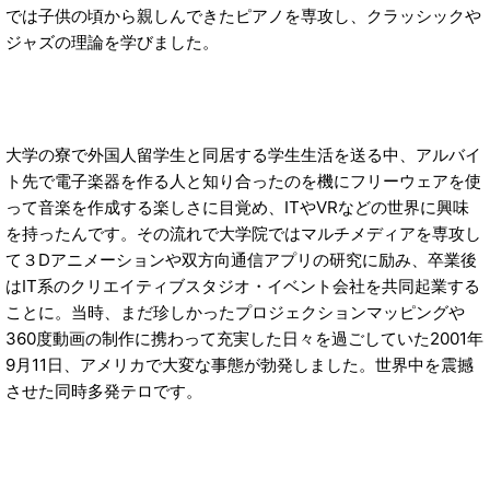
では子供の頃から親しんできたピアノを専攻し、クラッシックや
ジャズの理論を学びました。
大学の寮で外国人留学生と同居する学生生活を送る中、アルバイ
ト先で電子楽器を作る人と知り合ったのを機にフリーウェアを使
って音楽を作成する楽しさに目覚め、ITやVRなどの世界に興味
を持ったんです。その流れで大学院ではマルチメディアを専攻し
て３Dアニメーションや双方向通信アプリの研究に励み、卒業後
はIT系のクリエイティブスタジオ・イベント会社を共同起業する
ことに。当時、まだ珍しかったプロジェクションマッピングや
360度動画の制作に携わって充実した日々を過ごしていた2001年
9月11日、アメリカで大変な事態が勃発しました。世界中を震撼
させた同時多発テロです。