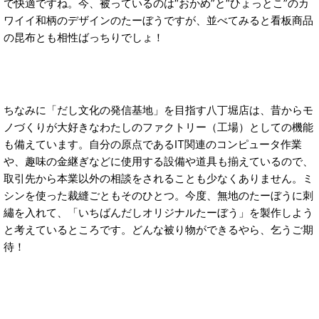
で快適ですね。今、被っているのは“おかめ”と“ひょっとこ”のカ
ワイイ和柄のデザインのたーぼうですが、並べてみると看板商品
の昆布とも相性ばっちりでしょ！
ちなみに「だし文化の発信基地」を目指す八丁堀店は、昔からモ
ノづくりが大好きなわたしのファクトリー（工場）としての機能
も備えています。自分の原点であるIT関連のコンピュータ作業
や、趣味の金継ぎなどに使用する設備や道具も揃えているので、
取引先から本業以外の相談をされることも少なくありません。ミ
シンを使った裁縫ごともそのひとつ。今度、無地のたーぼうに刺
繡を入れて、「いちばんだしオリジナルたーぼう」を製作しよう
と考えているところです。どんな被り物ができるやら、乞うご期
待！