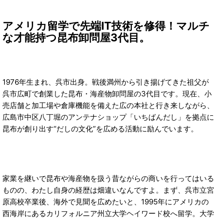
アメリカ留学で先端IT技術を修得！マルチ
な才能持つ昆布卸問屋3代目。
1976年生まれ、呉市出身。戦後満州から引き揚げてきた祖父が
呉市広町で創業した昆布・海産物卸問屋の3代目です。現在、小
売店舗と加工場や倉庫機能を備えた広の本社と行き来しながら、
広島市中区八丁堀のアンテナショップ「いちばんだし」を拠点に
昆布が創り出す“だしの文化”を広める活動に励んでいます。
家業を継いで昆布や海産物を扱う昔ながらの商いを行ってはいる
ものの、わたし自身の経歴は畑違いなんですよ。まず、呉市立宮
原高校卒業後、海外で見聞を広めたいと、1995年にアメリカの
西海岸にあるカリフォルニア州立大学ヘイワード校へ留学。大学