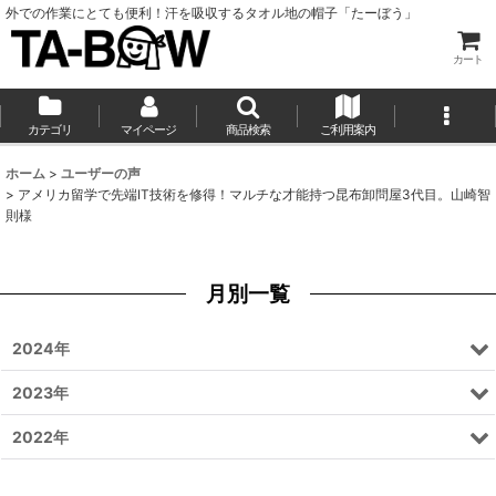
外での作業にとても便利！汗を吸収するタオル地の帽子「たーぼう」
カート
カテゴリ
マイページ
商品検索
ご利用案内
ホーム
>
ユーザーの声
>
アメリカ留学で先端IT技術を修得！マルチな才能持つ昆布卸問屋3代目。山崎智
則様
月別一覧
2024年
2023年
2022年