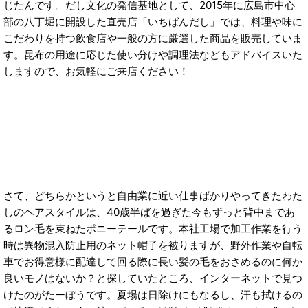
じたんです。だし文化の発信基地として、2015年に広島市中心
部の八丁堀に開設した直売店「いちばんだし」では、料理や味に
こだわりを持つ飲食店や一般の方に厳選した商品を販売していま
す。昆布の用途に応じた使い分けや調理法などもアドバイスいた
しますので、お気軽にご来店ください！
さて、どちらかというと自由業に近い仕事ばかりやってきたわた
しのヘアスタイルは、40歳半ばを過ぎた今もずっと背中まであ
るロン毛を束ねたポニーテールです。本社工場で加工作業を行う
時は異物混入防止用のネット帽子を被りますが、野外作業や自転
車でお得意様に配達して回る際に長い髪の毛をおさめるのに何か
良いモノはないか？と探していたところ、インターネットで見つ
けたのがたーぼうです。夏場は日除けにもなるし、汗も拭けるの