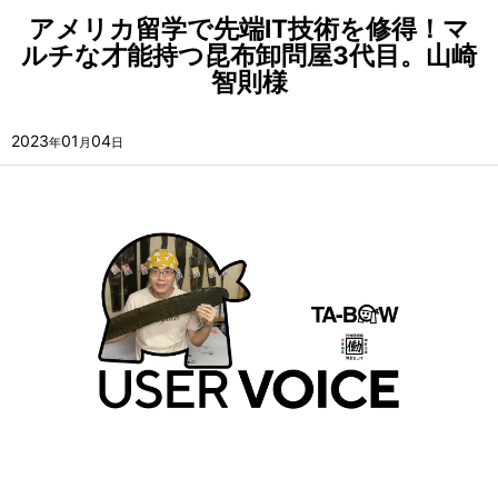
アメリカ留学で先端IT技術を修得！マ
ルチな才能持つ昆布卸問屋3代目。山崎
智則様
2023
01
04
年
月
日