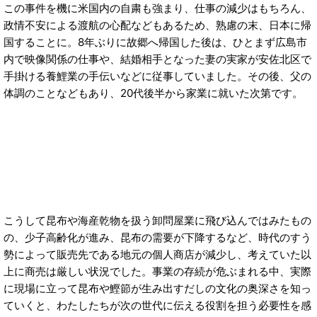
この事件を機に米国内の自粛も強まり、仕事の減少はもちろん、
政情不安による渡航の心配などもあるため、熟慮の末、日本に帰
国することに。8年ぶりに故郷へ帰国した後は、ひとまず広島市
内で映像関係の仕事や、結婚相手となった妻の実家が安佐北区で
手掛ける養鯉業の手伝いなどに従事していました。その後、父の
体調のことなどもあり、20代後半から家業に就いた次第です。
こうして昆布や海産乾物を扱う卸問屋業に飛び込んではみたもの
の、少子高齢化が進み、昆布の需要が下降するなど、時代のすう
勢によって販売先である地元の個人商店が減少し、考えていた以
上に商売は厳しい状況でした。事業の存続が危ぶまれる中、実際
に現場に立って昆布や鰹節が生み出すだしの文化の奥深さを知っ
ていくと、わたしたちが次の世代に伝える役割を担う必要性を感