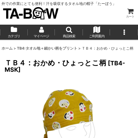
外での作業にとても便利！汗を吸収するタオル地の帽子「たーぼう」
カート
カテゴリ
マイページ
商品検索
ご利用案内
ホーム
>
TB4:タオル地＋細かい柄をプリント
>
ＴＢ４：おかめ・ひょっとこ柄
ＴＢ４：おかめ・ひょっとこ柄
[
TB4-
MSK
]