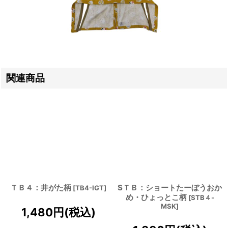
関連商品
ＴＢ４：井がた柄
SＴＢ：ショートたーぼうおか
[
TB4-IGT
]
め・ひょっとこ柄
[
STB４-
MSK
]
1,480
円
(税込)