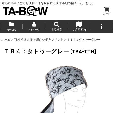
外での作業にとても便利！汗を吸収するタオル地の帽子「たーぼう」
カート
カテゴリ
マイページ
商品検索
ご利用案内
ホーム
>
TB4:タオル地＋細かい柄をプリント
>
ＴＢ４：タトゥーグレー
ＴＢ４：タトゥーグレー
[
TB4-TTH
]