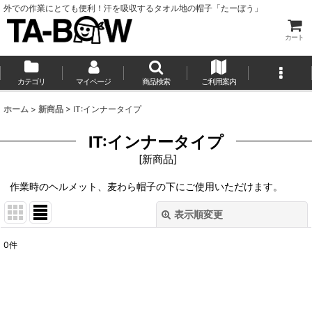
外での作業にとても便利！汗を吸収するタオル地の帽子「たーぼう」
カート
カテゴリ
マイページ
商品検索
ご利用案内
ホーム
>
新商品
>
IT:インナータイプ
IT:インナータイプ
[
新商品
]
作業時のヘルメット、麦わら帽子の下にご使用いただけます。
表示順変更
閉じる
0
件
表示数
:
並び順
: