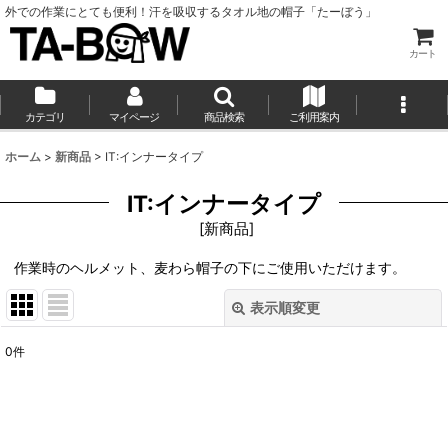
外での作業にとても便利！汗を吸収するタオル地の帽子「たーぼう」
カート
カテゴリ
マイページ
商品検索
ご利用案内
ホーム
>
新商品
>
IT:インナータイプ
IT:インナータイプ
[
新商品
]
作業時のヘルメット、麦わら帽子の下にご使用いただけます。
表示順変更
閉じる
0
件
表示数
:
並び順
: