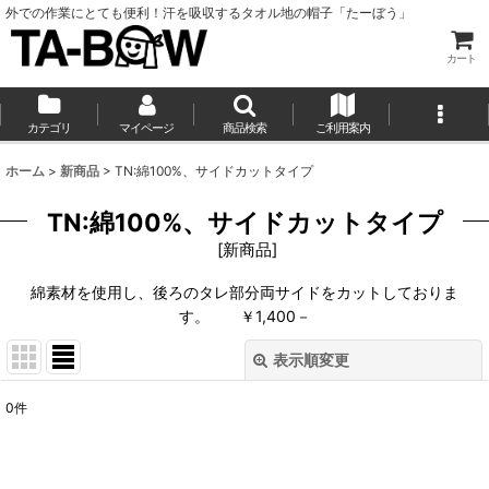
外での作業にとても便利！汗を吸収するタオル地の帽子「たーぼう」
カート
カテゴリ
マイページ
商品検索
ご利用案内
ホーム
>
新商品
>
TN:綿100%、サイドカットタイプ
TN:綿100%、サイドカットタイプ
[
新商品
]
綿素材を使用し、後ろのタレ部分両サイドをカットしておりま
す。 ￥1,400－
表示順変更
閉じる
0
件
表示数
:
並び順
: