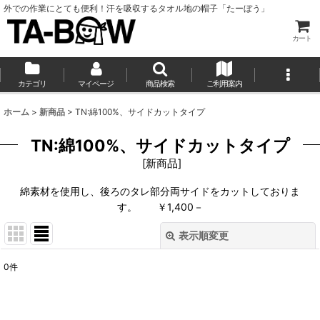
外での作業にとても便利！汗を吸収するタオル地の帽子「たーぼう」
カート
カテゴリ
マイページ
商品検索
ご利用案内
ホーム
>
新商品
>
TN:綿100%、サイドカットタイプ
TN:綿100%、サイドカットタイプ
[
新商品
]
綿素材を使用し、後ろのタレ部分両サイドをカットしておりま
す。 ￥1,400－
表示順変更
閉じる
0
件
表示数
:
並び順
: